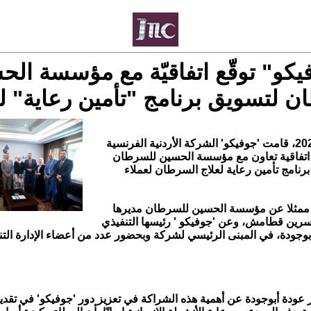
يكو" توقّع اتفاقيّة مع مؤسسة الح
 لتسويق برنامج "تأمين رعاية" لع
عمان، تموز 2024، قامت 'جوفيكو' الشركة الأردنية الفرنسية
ع اتفاقية تعاون مع مؤسسة الحسين للسرطان
رنامج تأمين رعاية لعلاج السرطان لعملاء
ية ممثلا عن مؤسسة الحسين للسرطان مديرها
نسرين قطامش، وعن 'جوفيكو ' رئيسها التنفيذي
بوجودة، في المبنى الرئيسي لشركة وبحضور عدد من أعضاء الإدارة التنف
 عودة أبوجودة عن أهمية هذه الشراكة في تعزيز دور 'جوفيكو' في تقد