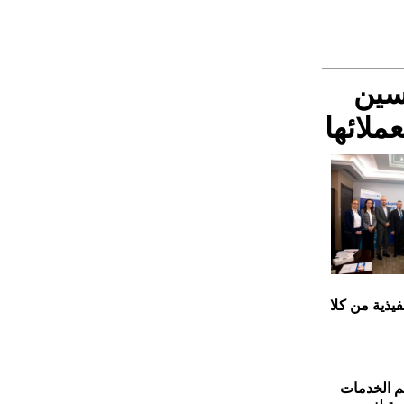
سين
ملائها
يذية من كلا
يم الخدمات