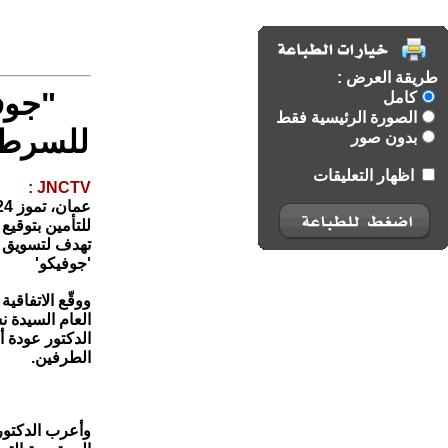
طريقة العرض :
"جوف
كامل
الصورة الرئيسية فقط
للسرطان
بدون صور
اظهار التعليقات
JNCTV :
للتأمين بتوقي
تهدف لتسويق ب
'جوفيكو'
ووقّع الاتفاق
العام السيدة 
الدكتور عودة أ
الطرفين.
وأعرب الدكتور